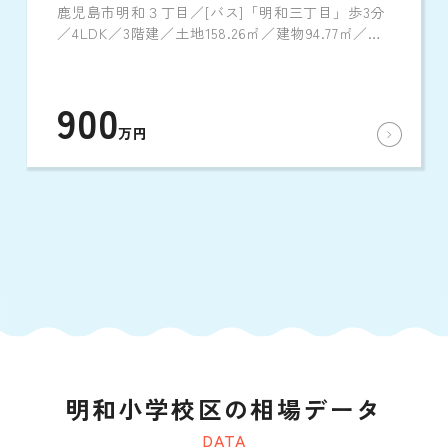
鹿児島市明和３丁目／[バス]「明和三丁目」歩3分
／4LDK／3階建／土地158.26㎡／建物94.77㎡／
1990年7月築
900
万円
明和小学校区の相場データ
DATA