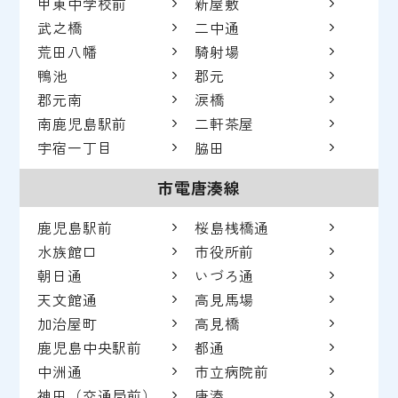
甲東中学校前
新屋敷
武之橋
二中通
荒田八幡
騎射場
鴨池
郡元
郡元南
涙橋
南鹿児島駅前
二軒茶屋
宇宿一丁目
脇田
市電唐湊線
鹿児島駅前
桜島桟橋通
水族館口
市役所前
朝日通
いづろ通
天文館通
高見馬場
加治屋町
高見橋
鹿児島中央駅前
都通
中洲通
市立病院前
神田（交通局前）
唐湊