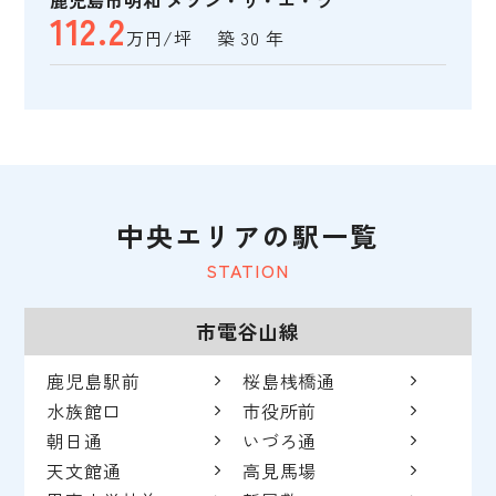
112.2
万円/坪 築 30 年
中央エリアの駅一覧
STATION
市電谷山線
鹿児島駅前
桜島桟橋通
水族館口
市役所前
朝日通
いづろ通
天文館通
高見馬場