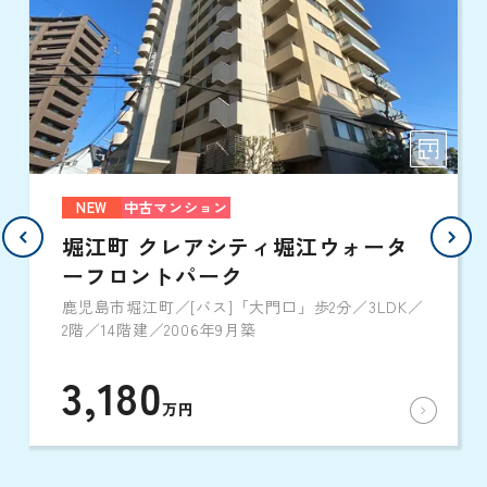
NEW
中古マンション
堀江町 クレアシティ堀江ウォータ
ーフロントパーク
鹿児島市堀江町／[バス]「大門口」歩2分／3LDK／
2階／14階建／2006年9月築
3,180
万円