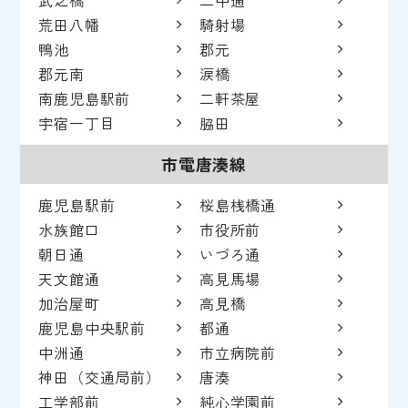
荒田八幡
騎射場
鴨池
郡元
郡元南
涙橋
南鹿児島駅前
二軒茶屋
宇宿一丁目
脇田
市電唐湊線
鹿児島駅前
桜島桟橋通
水族館口
市役所前
朝日通
いづろ通
天文館通
高見馬場
加治屋町
高見橋
鹿児島中央駅前
都通
中洲通
市立病院前
神田（交通局前）
唐湊
工学部前
純心学園前