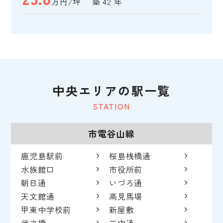
万円/坪 築 42 年
中央エリアの駅一覧
STATION
市電谷山線
鹿児島駅前
桜島桟橋通
水族館口
市役所前
朝日通
いづろ通
天文館通
高見馬場
甲東中学校前
新屋敷
武之橋
二中通