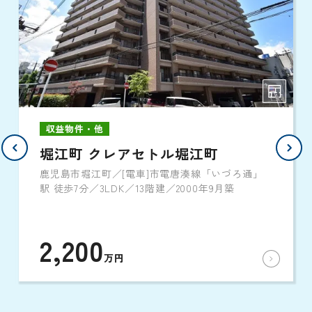
収益物件・他
堀江町 クレアセトル堀江町
鹿児島市堀江町／[電車]市電唐湊線「いづろ通」
駅 徒歩7分／3LDK／13階建／2000年9月築
2,200
万円