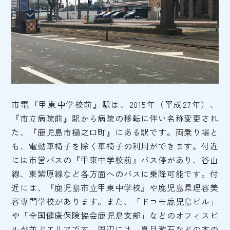
市電『甲東中学校前』駅は、2015年（平成27年）、
『市立病院前』駅から病院の移転に伴い名称変更され
た、『鹿児島市樋之口町』にある駅です。両乗り場と
も、電動車椅子を除く車椅子の利用ができます。付近
には市営バスの『甲東中学校前』バス停があり、谷山
線、東紫原線など各方面へのバスに乗降可能です。付
近には、『鹿児島市立甲東中学校』や鹿児島県理容美
容専門学校があります。また、「ドコモ鹿児島ビル」
や「全国健康保険協会鹿児島支部」などのオフィスビ
ルが並ぶエリアです。周辺には、夏目漱石などの本の