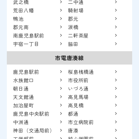
武之橋
二中通
荒田八幡
騎射場
鴨池
郡元
郡元南
涙橋
南鹿児島駅前
二軒茶屋
宇宿一丁目
脇田
市電唐湊線
鹿児島駅前
桜島桟橋通
水族館口
市役所前
朝日通
いづろ通
天文館通
高見馬場
加治屋町
高見橋
鹿児島中央駅前
都通
中洲通
市立病院前
神田（交通局前）
唐湊
工学部前
純心学園前