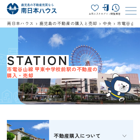
お気に入り
ログイン
閲覧履歴
南日本ハウス
鹿児島の不動産の購入と売却
中央
市電谷山線
STATION
市電谷山線 甲東中学校前駅の不動産の
購入・売却
不動産購入
について