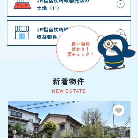
JR指宿枕崎線郡元駅の
土地（11）
JR指宿枕崎線郡元駅の
収益物件・他（8）
良い物件
ばかり！
要チェック！
新着物件
NEW ESTATE