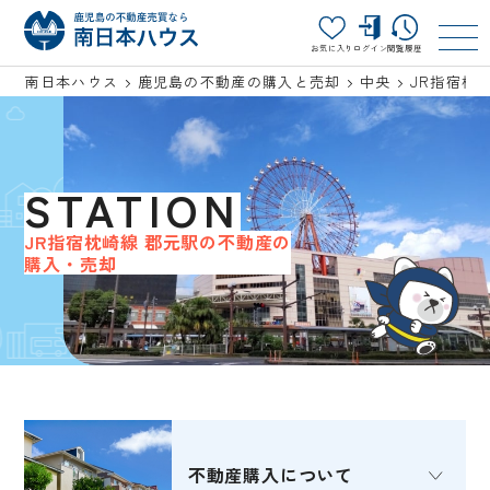
お気に入り
ログイン
閲覧履歴
南日本ハウス
鹿児島の不動産の購入と売却
中央
JR指宿枕
STATION
JR指宿枕崎線 郡元駅の不動産の
購入・売却
不動産購入
について