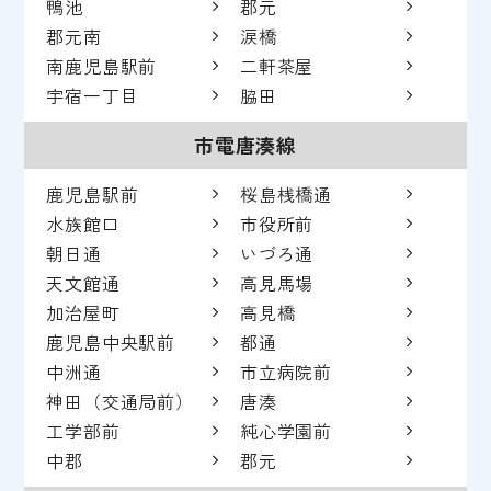
鴨池
郡元
郡元南
涙橋
南鹿児島駅前
二軒茶屋
宇宿一丁目
脇田
市電唐湊線
鹿児島駅前
桜島桟橋通
水族館口
市役所前
朝日通
いづろ通
天文館通
高見馬場
加治屋町
高見橋
鹿児島中央駅前
都通
中洲通
市立病院前
神田（交通局前）
唐湊
工学部前
純心学園前
中郡
郡元