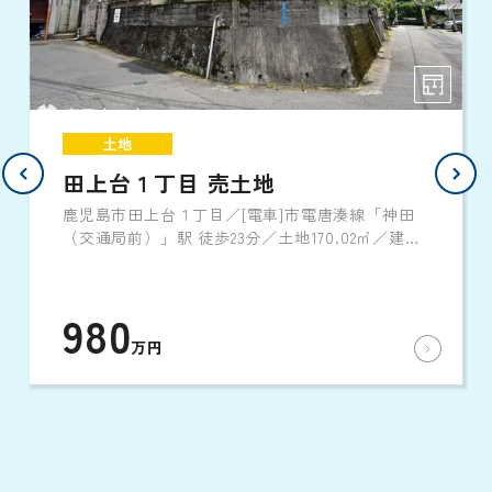
土地
田上台１丁目 売土地
鹿児島市田上台１丁目／[電車]市電唐湊線「神田
（交通局前）」駅 徒歩23分／土地170.02㎡／建築
条件なし
980
万円