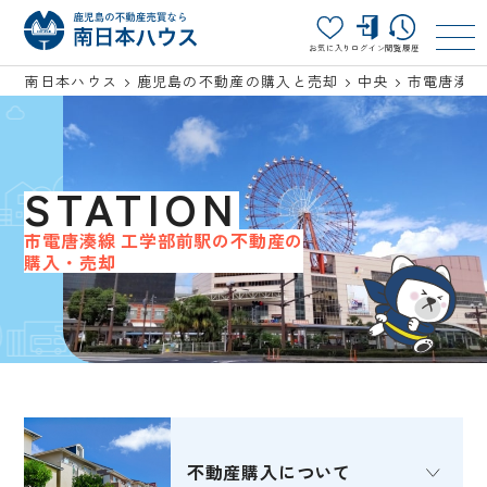
お気に入り
ログイン
閲覧履歴
南日本ハウス
鹿児島の不動産の購入と売却
中央
市電唐湊線
STATION
市電唐湊線 工学部前駅の不動産の
購入・売却
不動産購入
について