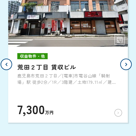
収益物件・他
荒田２丁目 賃収ビル
鹿児島市荒田２丁目／[電車]市電谷山線「騎射
場」駅 徒歩2分／1R／3階建／土地179.11㎡／建物
348.5㎡／1974年3月築
7,300
万円