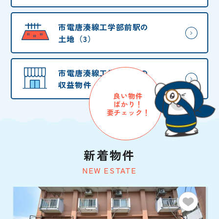
市電唐湊線工学部前駅の
土地（3）
市電唐湊線工学部前駅の
収益物件・他（1）
良い物件
ばかり！
要チェック！
新着物件
NEW ESTATE