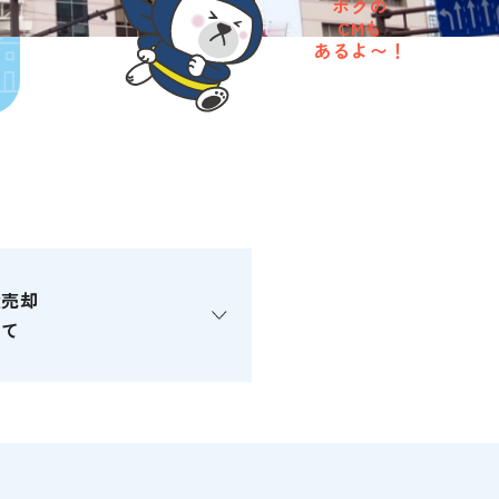
ボクの
CMも
あるよ〜！
産売却
いて