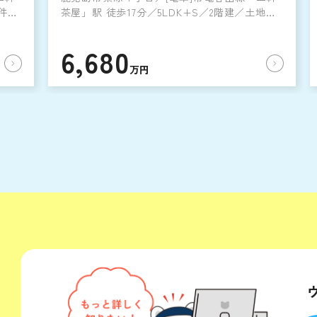
条件な
茶屋」駅 徒歩17分／5LDK+S／2階建／土地
330.96㎡／建物159.5㎡／1995年1月築
6,680
万円