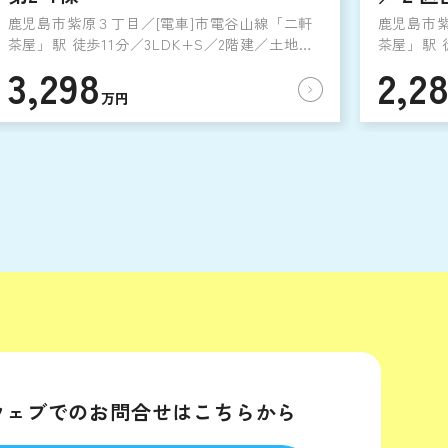
鹿児島市紫原３丁目／[電車]市電谷山線「二軒
鹿児島市紫
茶屋」駅 徒歩11分／3LDK+S／2階建／土地
茶屋」駅 
94.94㎡／建物95.58㎡／2026年12月完成予定
80.75㎡／
3,298
2,2
万円
ウェブでのお問合せはこちらから