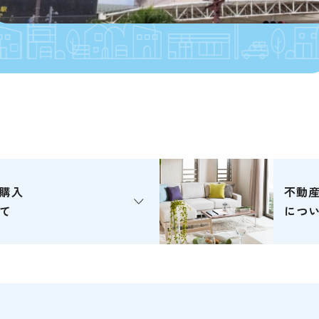
購入
不動
て
につ