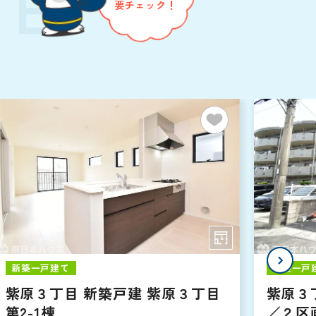
TE
要チェック！
新築一戸建て
新築一戸
紫原３丁目 新築戸建 紫原３丁目
紫原３
第2-1棟
／２区