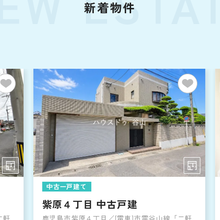
EW ESTA
新着物件
中古一戸建て
紫原４丁目 中古戸建
二軒
鹿児島市紫原４丁目／[電車]市電谷山線「二軒