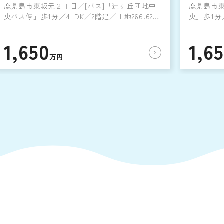
鹿児島市東坂元２丁目／[バス]「辻ヶ丘団地中
鹿児島市東
央バス停」歩1分／4LDK／2階建／土地266.62㎡
央」歩1分／
／建物135.95㎡／1996年6月築
135.95㎡
1,650
1,6
万円