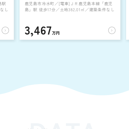
島駅
鹿児島市冷水町／[電車]ＪＲ鹿児島本線「鹿児
件なし
島」駅 徒歩17分／土地382.01㎡／建築条件なし
3,467
万円