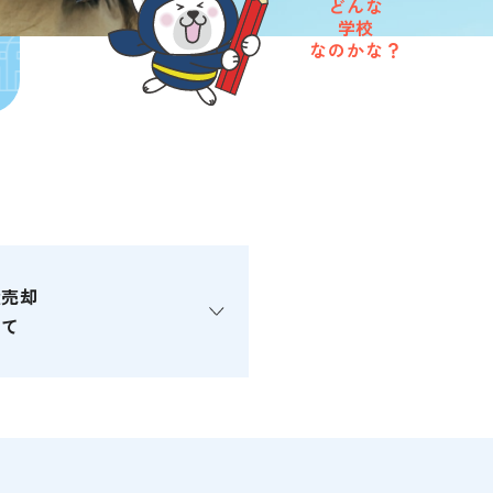
どんな
学校
なのかな？
産売却
いて