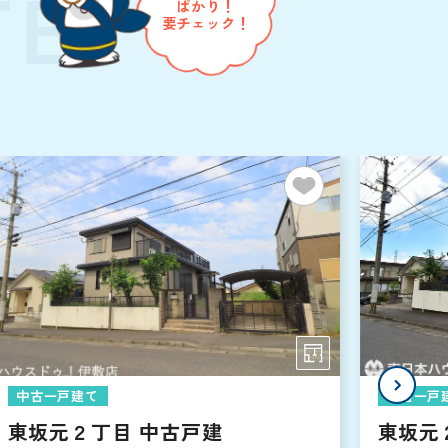
TE
ばかり！
要チェック！
中古一戸建て
中古一戸
東坂元２丁目 中古戸建
東坂元