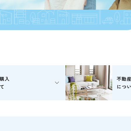
購入
不動
て
につ