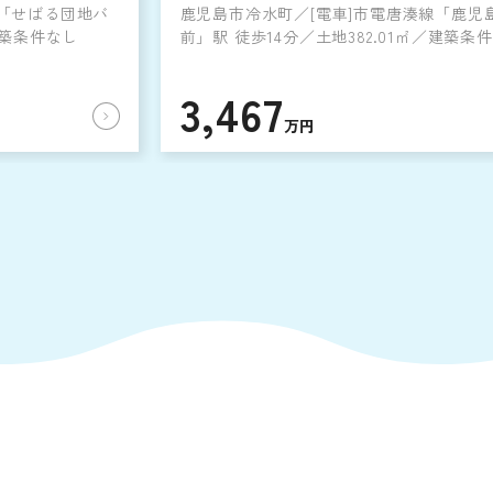
]「せばる団地バ
鹿児島市冷水町／[電車]市電唐湊線「鹿児
建築条件なし
前」駅 徒歩14分／土地382.01㎡／建築条
3,467
万円