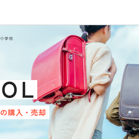
龍小学校
OOL
産の
購入・売却