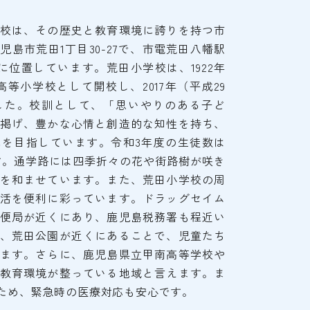
校は、その歴史と教育環境に誇りを持つ市
島市荒田1丁目30-27で、市電荒田八幡駅
に位置しています。荒田小学校は、1922年
高等小学校として開校し、2017年（平成29
した。校訓として、「思いやりのある子ど
掲げ、豊かな心情と創造的な知性を持ち、
を目指しています。令和3年度の生徒数は
ます。通学路には四季折々の花や街路樹が咲き
を和ませています。また、荒田小学校の周
活を便利に彩っています。ドラッグセイム
便局が近くにあり、鹿児島税務署も程近い
、荒田公園が近くにあることで、児童たち
ます。さらに、鹿児島県立甲南高等学校や
教育環境が整っている地域と言えます。ま
ため、緊急時の医療対応も安心です。