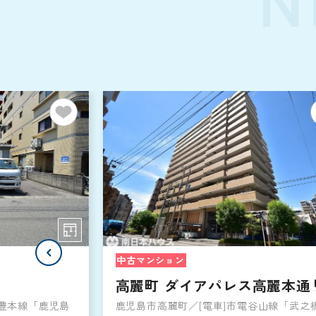
中古マンション
高麗町 ダイアパレス高麗本通
日豊本線「鹿児島
鹿児島市高麗町／[電車]市電谷山線「武之