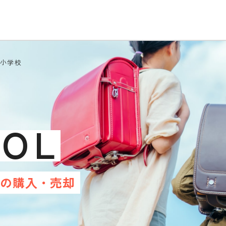
田小学校
OOL
産の
購入・売却