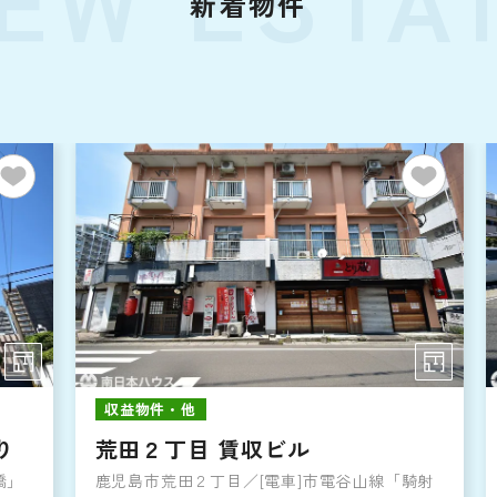
新着物件
収益物件・他
り
荒田２丁目 賃収ビル
橋」
鹿児島市荒田２丁目／[電車]市電谷山線「騎射