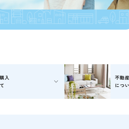
購入
不動
て
につ