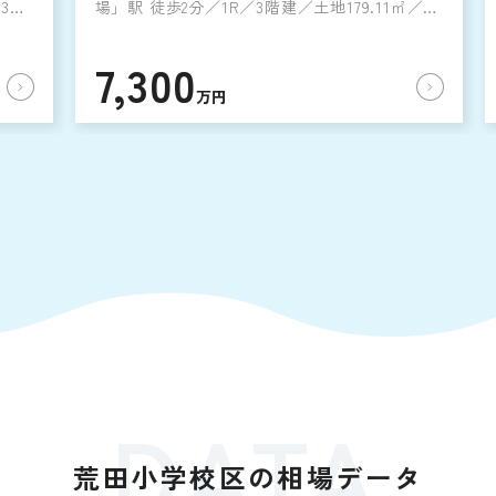
年3月
場」駅 徒歩2分／1R／3階建／土地179.11㎡／建
物348.5㎡／1974年3月築
7,300
万円
DATA
荒田小学校区の相場データ