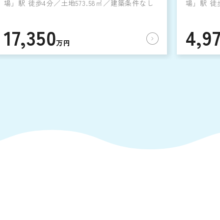
場」駅 徒歩4分／土地573.58㎡／建築条件なし
場」駅 徒
17,350
4,9
万円