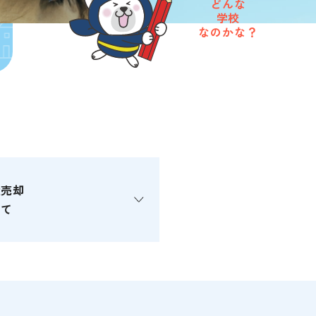
どんな
学校
なのかな？
産売却
いて