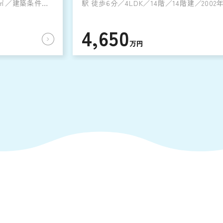
.4㎡／建築条件な
駅 徒歩6分／4LDK／14階／14階建／2002
築
4,650
万円