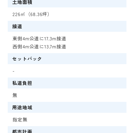
土地面積
226㎡（68.36坪）
接道
東側4m公道に17.3m接道
西側4m公道に13.7m接道
セットバック
-
私道負担
無
用途地域
指定無
都市計画