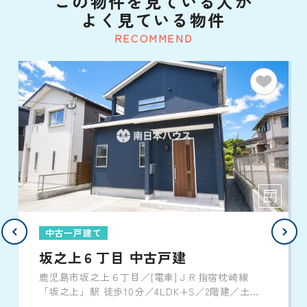
この物件を見ている人が
よく見ている物件
RECOMMEND
中古一戸建て
坂之上６丁目 中古戸建
鹿児島市坂之上６丁目／[電車]ＪＲ指宿枕崎線
「坂之上」駅 徒歩10分／4LDK+S／2階建／土地
162.96㎡／建物102.8㎡／2018年11月築