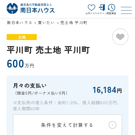
お気に入り
ログイン
閲覧履歴
南日本ハウス
買いたい
売土地 平川町
土地
平川町 売土地 平川町
600
万円
月々の支払い
16,184
円
（頭金0円/ボーナス払い0円）
※支払例の借入条件：金利1.35%、借入総額600万円、
借入期間40年
条件を変えて計算する