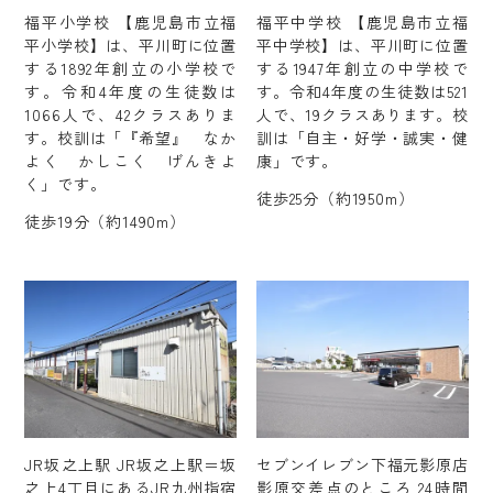
福平小学校 【鹿児島市立福
福平中学校 【鹿児島市立福
平小学校】は、平川町に位置
平中学校】は、平川町に位置
する1892年創立の小学校で
する1947年創立の中学校で
す。令和4年度の生徒数は
す。令和4年度の生徒数は521
1066人で、42クラスありま
人で、19クラスあります。校
す。校訓は「『希望』 なか
訓は「自主・好学・誠実・健
よく かしこく げんきよ
康」です。
く」です。
徒歩25分（約1950m）
徒歩19分（約1490m）
JR坂之上駅 JR坂之上駅＝坂
セブンイレブン下福元影原店
之上4丁目にあるJR九州指宿
影原交差点のところ 24時間