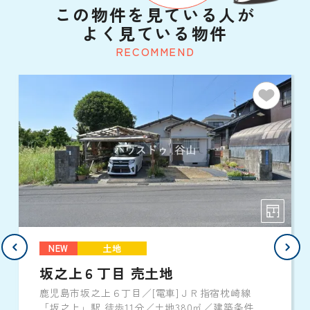
この物件を見ている人が
よく見ている物件
RECOMMEND
NEW
土地
坂之上６丁目 売土地
鹿児島市坂之上６丁目／[電車]ＪＲ指宿枕崎線
「坂之上」駅 徒歩11分／土地380㎡／建築条件な