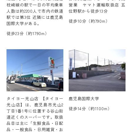
枕崎線の駅で一日の平均乗車
営業 ヤマト運輸取扱店 五
人数は約2200人で市内の鉄道
位野駅から徒歩13分
駅では第3位 近隣には鹿児島
徒歩10分（約790m）
国際大学がある。
徒歩23分（約1790m）
タイヨー光山店 【タイヨー
鹿児島国際大学
光山店】は、鹿児島市光山2
徒歩14分（約1100m）
丁目1番1号に位置する谷山街
道近くのスーパーです。取扱
品目は主に「生鮮食品・日配
品・一般食品・日用雑貨・お