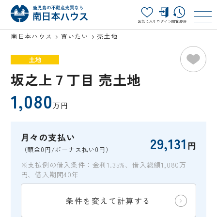
お気に入り
ログイン
閲覧履歴
南日本ハウス
買いたい
売土地
土地
坂之上７丁目 売土地
1,080
万円
月々の支払い
29,131
円
（頭金0円/ボーナス払い0円）
※支払例の借入条件：金利1.35%、借入総額1,080万
円、借入期間40年
条件を変えて計算する