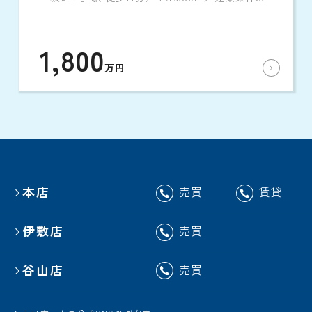
し
1,800
万円
本店
売買
賃貸
伊敷店
売買
谷山店
売買