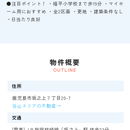
●注目ポイント！ ・福平小学校まで歩19分 ・マイホ
ーム用におすすめ ・全2区画 ・更地 ・建築条件なし
・日当たり良好
物件概要
OUTLINE
住所
鹿児島市坂之上７丁目20-7
谷山エリアの不動産→
交通
[電車]ＪＲ指宿枕崎線「坂之上」駅 徒歩23分