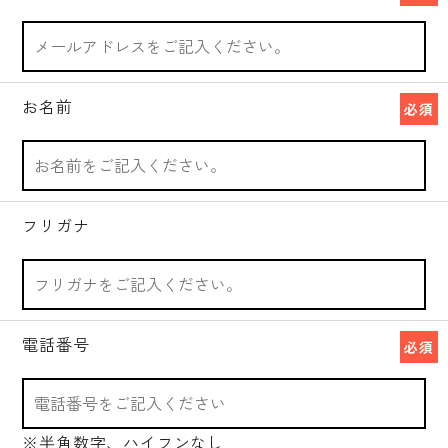
お名前
必須
フリガナ
電話番号
必須
※半角数字、ハイフンなし