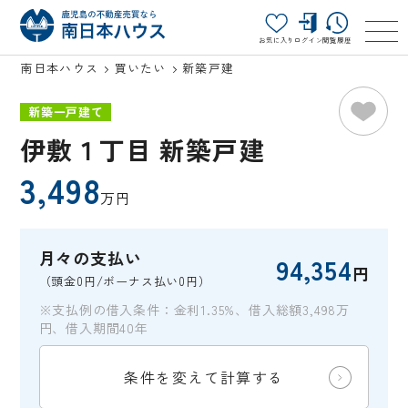
お気に入り
ログイン
閲覧履歴
南日本ハウス
買いたい
新築戸建
新築一戸建て
伊敷１丁目 新築戸建
3,498
万円
月々の支払い
94,354
円
（頭金0円/ボーナス払い0円）
※支払例の借入条件：金利1.35%、借入総額3,498万
円、借入期間40年
条件を変えて計算する