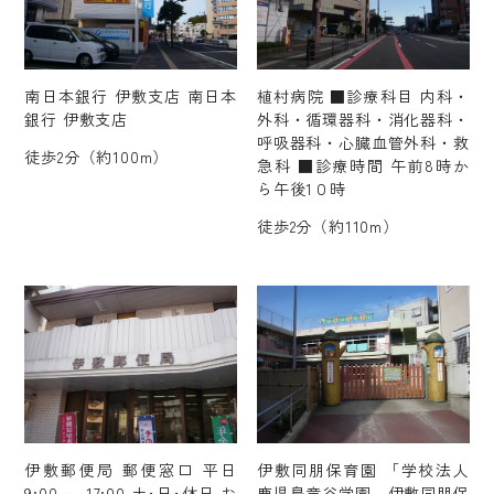
南日本銀行 伊敷支店 南日本
植村病院 ■診療科目 内科・
銀行 伊敷支店
外科・循環器科・消化器科・
呼吸器科・心臓血管外科・救
徒歩2分（約100m）
急科 ■診療時間 午前8時か
ら午後1０時
徒歩2分（約110m）
伊敷郵便局 郵便窓口 平日
伊敷同朋保育園 「学校法人
9:00 ～ 17:00 土･日･休日 お
鹿児島竜谷学園 伊敷同朋保