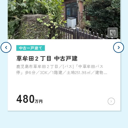
中古一戸建て
草牟田２丁目 中古戸建
鹿児島市草牟田２丁目／[バス]「中草牟田バス
停」歩8分／3DK／1階建／土地251.98㎡／建物
78.66㎡／1995年1月築
480
万円