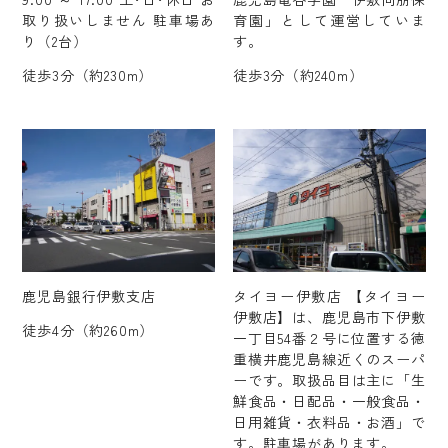
取り扱いしません 駐車場あ
育園」として運営していま
り（2台）
す。
徒歩3分（約230m）
徒歩3分（約240m）
鹿児島銀行伊敷支店
タイヨー伊敷店 【タイヨー
伊敷店】は、鹿児島市下伊敷
徒歩4分（約260m）
一丁目54番２号に位置する徳
重横井鹿児島線近くのスーパ
ーです。取扱品目は主に「生
鮮食品・日配品・一般食品・
日用雑貨・衣料品・お酒」で
す。駐車場があります。