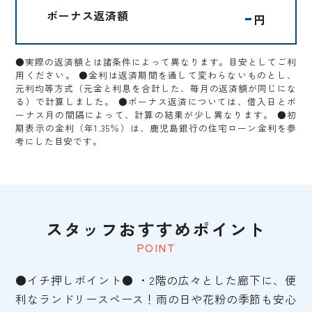
-
ボーナス返済額
円
●実際の返済額とは諸条件によって異なります。目安としてご利
用ください。 ●金利は返済期間を通して変わらないものとし、
元利均等方式（元金と利息を合計した、毎月の返済額が同じにな
る）で計算しました。 ●ボーナス返済については、借入日とボ
ーナス月の間隔によって、計算の結果が少し異なります。 ●初
期表示の金利（年1.35％）は、鹿児島銀行の住宅ローン金利を参
考にした目安です。
スタッフおすすめポイント
POINT
●イチ押しポイント● ・2階の広々とした廊下に、便
利なランドリースペース！雨の日や花粉の季節も安心