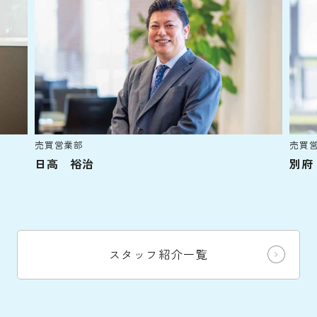
売買営業部
売買営
日高 裕治
別府 
スタッフ紹介一覧