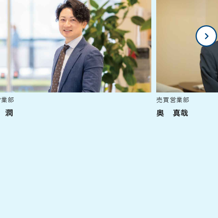
業部
売買営業部
潤
奥 真哉