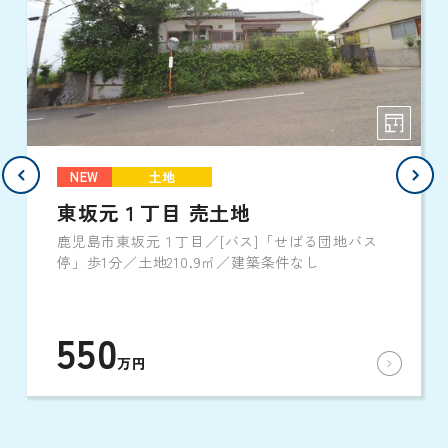
NEW
土地
東坂元１丁目 売土地
鹿児島市東坂元１丁目／[バス]「せばる団地バス
停」歩1分／土地210.9㎡／建築条件なし
550
万円