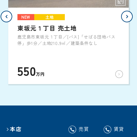
NEW
土地
東坂元１丁目 売土地
鹿児島市東坂元１丁目／[バス]「せばる団地バス
停」歩1分／土地210.9㎡／建築条件なし
550
万円
本店
売買
賃貸