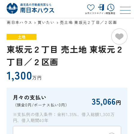
お気に入り
ログイン
閲覧履歴
南日本ハウス
買いたい
売土地 東坂元２丁目／２区画
土地
東坂元２丁目 売土地 東坂元２
丁目／２区画
1,300
万円
月々の支払い
35,066
円
（頭金0円/ボーナス払い0円）
※支払例の借入条件：金利1.35%、借入総額1,300万
円、借入期間40年