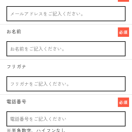
お名前
必須
フリガナ
電話番号
必須
※半角数字、ハイフンなし