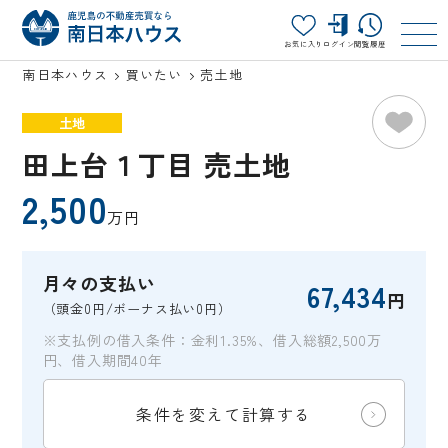
お気に入り
ログイン
閲覧履歴
南日本ハウス
買いたい
売土地
土地
田上台１丁目 売土地
2,500
万円
月々の支払い
67,434
円
（頭金0円/ボーナス払い0円）
※支払例の借入条件：金利1.35%、借入総額2,500万
円、借入期間40年
条件を変えて計算する