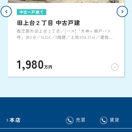
中古一戸建て
田上台２丁目 中古戸建
鹿児島市田上台２丁目／[バス]「天神ヶ瀬戸バス
停」歩3分／5LDK／2階建／土地304.21㎡／建物
189.51㎡／1994年6月築
1,980
万円
本店
売買
賃貸