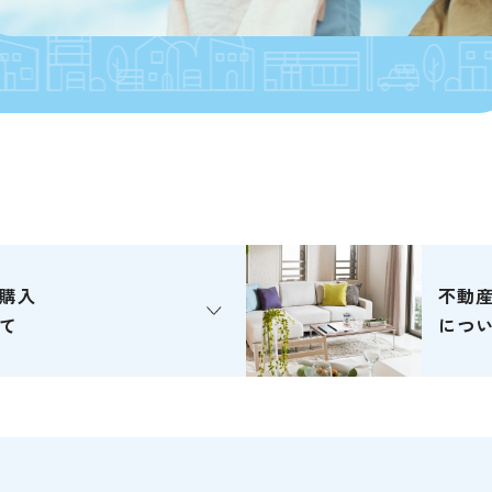
購入
不動
て
につ