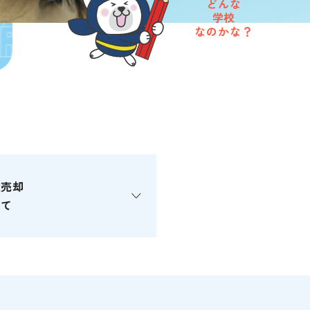
どんな
学校
なのかな？
産売却
いて