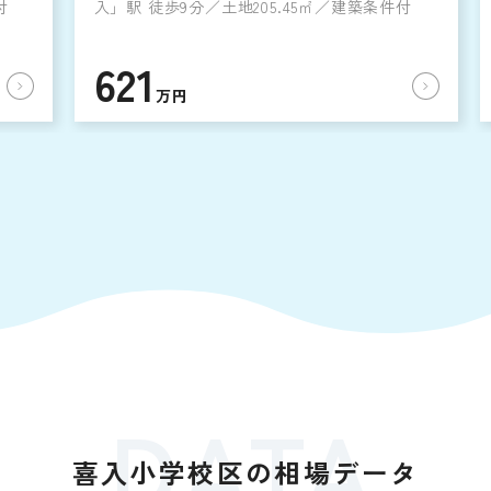
付
入」駅 徒歩9分／土地205.45㎡／建築条件付
621
万円
DATA
喜入小学校区の相場データ