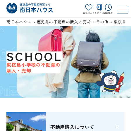
お気に入り
ログイン
閲覧履歴
南日本ハウス
鹿児島の不動産の購入と売却
その他
東桜島小
SCHOOL
東桜島小学校の不動産の
購入・売却
不動産購入
について