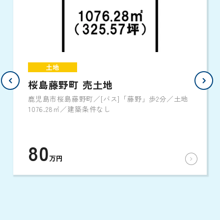
土地
桜島藤野町 売土地
鹿児島市桜島藤野町／[バス]「藤野」歩2分／土地
1076.28㎡／建築条件なし
80
万円