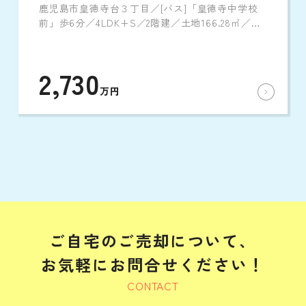
鹿児島市皇徳寺台３丁目／[バス]「皇徳寺中学校
前」歩6分／4LDK+S／2階建／土地166.28㎡／建
物132.5㎡／2006年2月築
2,730
万円
ご自宅のご売却について、
お気軽にお問合せください！
CONTACT