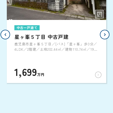
中古一戸建て
星ヶ峯５丁目 中古戸建
鹿児島市星ヶ峯５丁目／[バス]「星ヶ峯」歩3分／
4LDK／2階建／土地202.44㎡／建物110.74㎡／1988
年7月築
1,699
万円