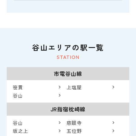
谷山エリアの駅一覧
STATION
市電谷山線
笹貫
上塩屋
谷山
JR指宿枕崎線
谷山
慈眼寺
坂之上
五位野