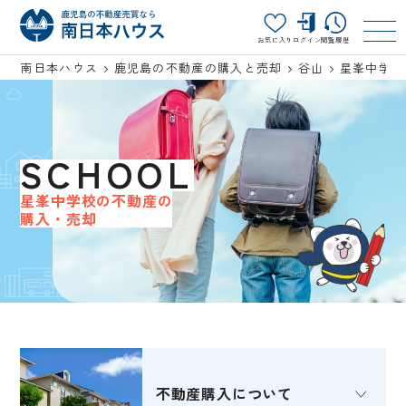
お気に入り
ログイン
閲覧履歴
南日本ハウス
鹿児島の不動産の購入と売却
谷山
星峯中学校
SCHOOL
星峯中学校の不動産の
購入・売却
不動産購入
について