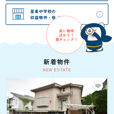
星峯中学校の
収益物件・他（0）
良い物件
ばかり！
要チェック！
新着物件
NEW ESTATE