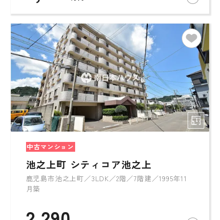
中古マンション
池之上町 シティコア池之上
鹿児島市池之上町／3LDK／2階／7階建／1995年11
月築
2,290