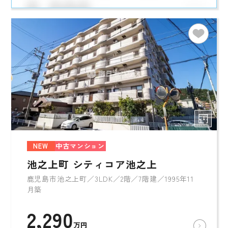
NEW
中古マンション
池之上町 シティコア池之上
鹿児島市池之上町／3LDK／2階／7階建／1995年11
月築
2,290
万円