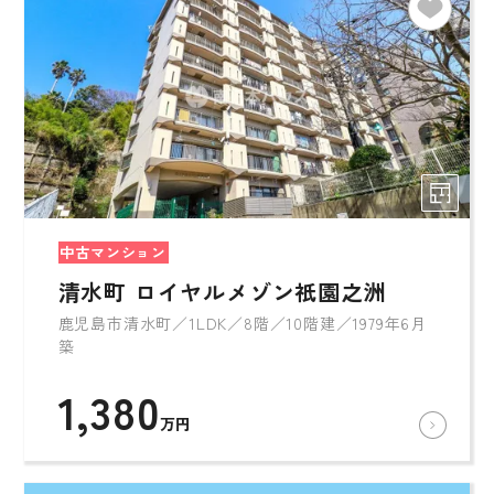
中古マンション
清水町 ロイヤルメゾン祇園之洲
鹿児島市清水町／1LDK／8階／10階建／1979年6月
築
1,380
万円