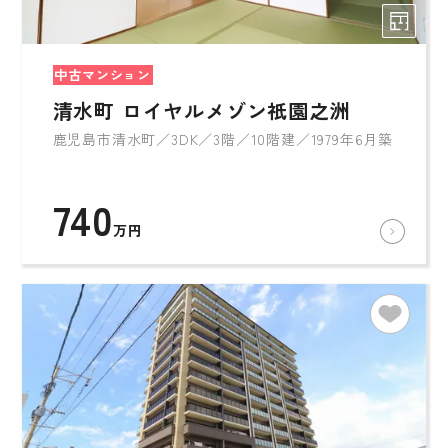
中古マンション
清水町 ロイヤルメゾン祇園之洲
鹿児島市清水町／3DK／3階／10階建／1979年6月築
740
万円