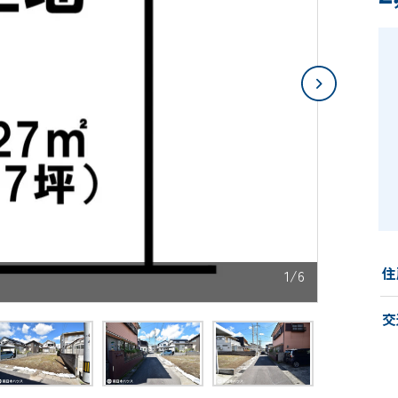
住
1/6
交