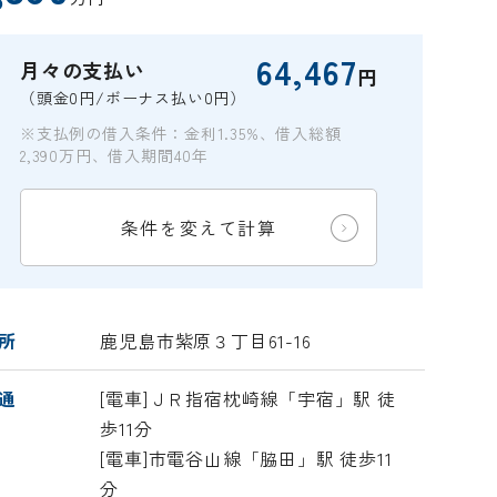
64,467
月々の支払い
円
（頭金0円/ボーナス払い0円）
※支払例の借入条件：金利1.35%、借入総額
2,390万円、借入期間40年
条件を変えて計算
所
鹿児島市紫原３丁目61-16
通
[電車]ＪＲ指宿枕崎線「宇宿」駅 徒
歩11分
[電車]市電谷山線「脇田」駅 徒歩11
分