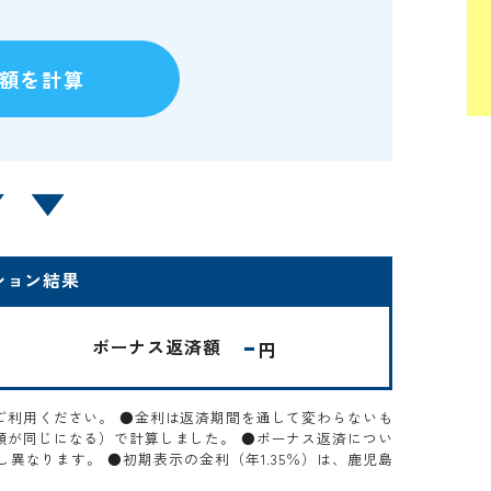
ション結果
-
ボーナス返済額
円
ご利用ください。 ●金利は返済期間を通して変わらないも
額が同じになる）で計算しました。 ●ボーナス返済につい
異なります。 ●初期表示の金利（年1.35％）は、鹿児島