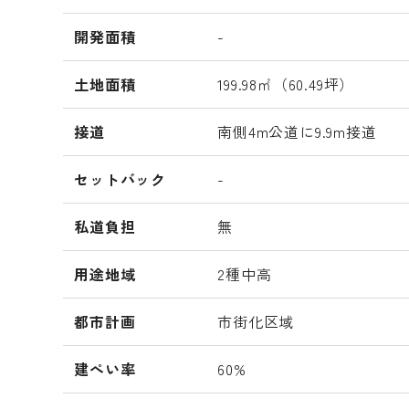
開発面積
-
土地面積
199.98㎡（60.49坪）
接道
南側4m公道に9.9m接道
セットバック
-
私道負担
無
用途地域
2種中高
都市計画
市街化区域
建ぺい率
60%