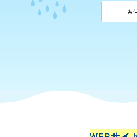
条
WEBサイ