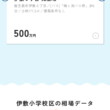
鹿児島市伊敷６丁目／[バス]「梅ヶ渕バス停」歩6
分／土地177.3㎡／建築条件なし
500
万円
伊敷小学校区の相場データ