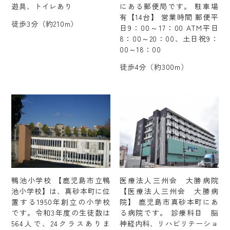
遊具、トイレあり
にある郵便局です。 駐車場
有【14台】 営業時間 郵便平
徒歩3分（約210m）
日9：00～17：00 ATM平日
8：00～20：00、土日祝9：
00～18：00
徒歩4分（約300m）
鴨池小学校 【鹿児島市立鴨
医療法人三州会 大勝病院
池小学校】は、真砂本町に位
【医療法人三州会 大勝病
置する1950年創立の小学校
院】 鹿児島市真砂本町にあ
です。令和3年度の生徒数は
る病院です。 診療科目 脳
564人で、24クラスありま
神経内科、リハビリテーショ