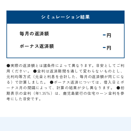
シミュレーション結果
-
毎月の返済額
円
-
ボーナス返済額
円
●実際の返済額とは諸条件によって異なります。目安としてご利
用ください。 ●金利は返済期間を通して変わらないものとし、
元利均等方式（元金と利息を合計した、毎月の返済額が同じにな
る）で計算しました。 ●ボーナス返済については、借入日とボ
ーナス月の間隔によって、計算の結果が少し異なります。 ●初
期表示の金利（年1.35％）は、鹿児島銀行の住宅ローン金利を参
考にした目安です。