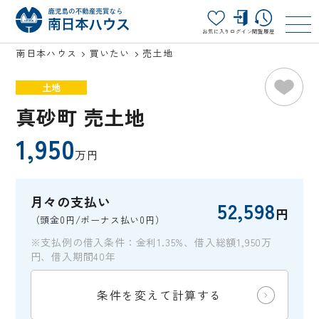
お気に入り
ログイン
閲覧履歴
南日本ハウス
買いたい
売土地
土地
真砂町 売土地
1,950
万円
月々の支払い
52,598
円
（頭金0円/ボーナス払い0円）
※支払例の借入条件：金利1.35%、借入総額1,950万
円、借入期間40年
条件を変えて計算する