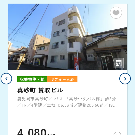
収益物件・他
リフォーム済
真砂町 賃収ビル
鹿児島市真砂町／[バス]「真砂中央バス停」歩3分
／1R／4階建／土地106.58㎡／建物205.56㎡／1984
年3月築
4,080