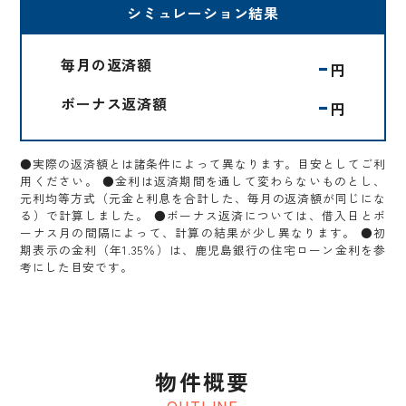
シミュレーション結果
-
毎月の返済額
円
-
ボーナス返済額
円
●実際の返済額とは諸条件によって異なります。目安としてご利
用ください。 ●金利は返済期間を通して変わらないものとし、
元利均等方式（元金と利息を合計した、毎月の返済額が同じにな
る）で計算しました。 ●ボーナス返済については、借入日とボ
ーナス月の間隔によって、計算の結果が少し異なります。 ●初
期表示の金利（年1.35％）は、鹿児島銀行の住宅ローン金利を参
考にした目安です。
物件概要
OUTLINE