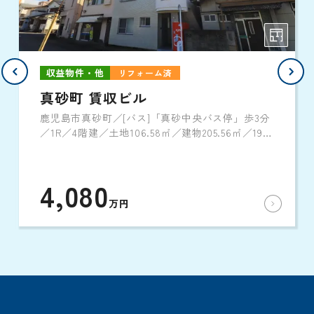
収益物件・他
リフォーム済
真砂町 賃収ビル
鹿児島市真砂町／[バス]「真砂中央バス停」歩3分
／1R／4階建／土地106.58㎡／建物205.56㎡／1984
年3月築
4,080
万円