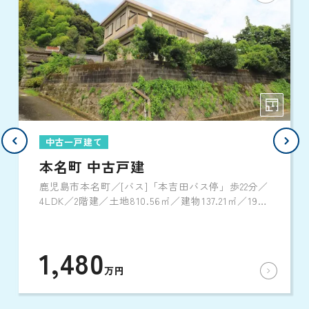
中古一戸建て
本名町 中古戸建
鹿児島市本名町／[バス]「本吉田バス停」歩22分／
4LDK／2階建／土地810.56㎡／建物137.21㎡／1984
年3月築
1,480
万円