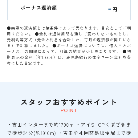
-
ボーナス返済額
円
●実際の返済額とは諸条件によって異なります。目安としてご利
用ください。 ●金利は返済期間を通して変わらないものとし、
元利均等方式（元金と利息を合計した、毎月の返済額が同じにな
る）で計算しました。 ●ボーナス返済については、借入日とボ
ーナス月の間隔によって、計算の結果が少し異なります。 ●初
期表示の金利（年1.35％）は、鹿児島銀行の住宅ローン金利を参
考にした目安です。
スタッフおすすめポイント
POINT
・吉田インターまで約1700ｍ ・アイSHOPくぼざきま
で徒歩24分(約1910m) ・吉田牟礼岡簡易郵便局まで徒