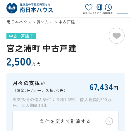
お気に入り
ログイン
閲覧履歴
南日本ハウス
買いたい
中古戸建
中古一戸建て
宮之浦町 中古戸建
2,500
万円
月々の支払い
67,434
円
（頭金0円/ボーナス払い0円）
※支払例の借入条件：金利1.35%、借入総額2,500万
円、借入期間40年
条件を変えて計算する