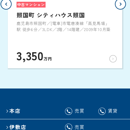
中古マンション
照国町 シティハウス照国
鹿児島市照国町／[電車]市電唐湊線「高見馬場」
駅 徒歩6分／3LDK／2階／14階建／2009年10月築
3,350
万円
本店
売買
賃貸
伊敷店
売買