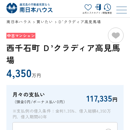
お気に入り
ログイン
閲覧履歴
南日本ハウス
買いたい
Ｄ’クラディア高見馬場
中古マンション
西千石町 Ｄ’クラディア高見馬
場
4,350
万円
月々の支払い
117,335
円
（頭金0円/ボーナス払い0円）
※支払例の借入条件：金利1.35%、借入総額4,350万
円、借入期間40年