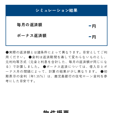
シミュレーション結果
-
毎月の返済額
円
-
ボーナス返済額
円
●実際の返済額とは諸条件によって異なります。目安としてご利
用ください。 ●金利は返済期間を通して変わらないものとし、
元利均等方式（元金と利息を合計した、毎月の返済額が同じにな
る）で計算しました。 ●ボーナス返済については、借入日とボ
ーナス月の間隔によって、計算の結果が少し異なります。 ●初
期表示の金利（年1.35％）は、鹿児島銀行の住宅ローン金利を参
考にした目安です。
物件概要