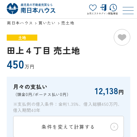
お気に入り
ログイン
閲覧履歴
南日本ハウス
買いたい
売土地
土地
田上４丁目 売土地
450
万円
月々の支払い
12,138
円
（頭金0円/ボーナス払い0円）
※支払例の借入条件：金利1.35%、借入総額450万円、
借入期間40年
条件を変えて計算する