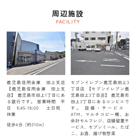
周辺施設
FACILITY
鹿児島信用金庫 田上支店
セブンイレブン鹿児島田上3
【鹿児島信用金庫 田上支
丁目店 【セブンイレブン鹿
店】 鹿児島市田上1丁目にあ
児島田上3丁目店】 鹿児島市
る銀行です。 営業時間 平
田上3丁目にあるコンビニで
日 8:45-18:00 土日祝
す。 設備・サービス
休業
ATM、マルチコピー機、お
会計セルフレジ、店舗留置サ
徒歩4分（約310m）
ービス、セブンミール、たば
こ、お酒、揚げ物惣菜