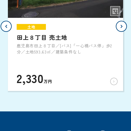
土地
田上８丁目 売土地
鹿児島市田上８丁目／[バス]「一心橋バス停」歩2
分／土地593.63㎡／建築条件なし
2,330
万円