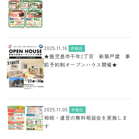
2025.11.16
伊敷店
★鹿児島市千年2丁目 新築戸建 事
前予約制オープンハウス開催★
2025.11.05
伊敷店
相続・遺言の無料相談会を実施しま
す