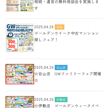
相続・遺言の無料相談会を実施しま
す
2025.04.26
本店
ゴールデンウイーク中古マンション
探しフェア！
2025.04.26
谷山店
☆谷山店 GWファミリーフェア開催
☆
2025.04.26
伊敷店
☆伊敷店 ゴールデンウィークイベ