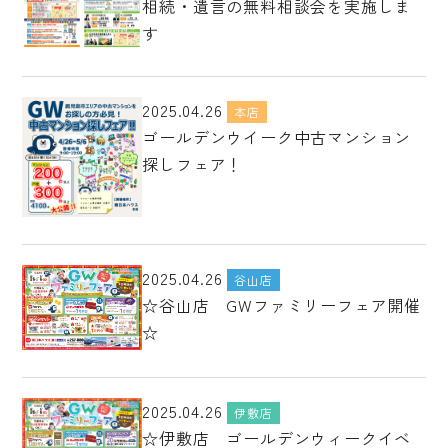
相続・遺言の無料相談会を実施しま
す
2025.04.26
本店
ゴールデンウイーク中古マンション
探しフェア！
2025.04.26
谷山店
☆谷山店 GWファミリーフェア開催
☆
2025.04.26
伊敷店
☆伊敷店 ゴールデンウィークイベ