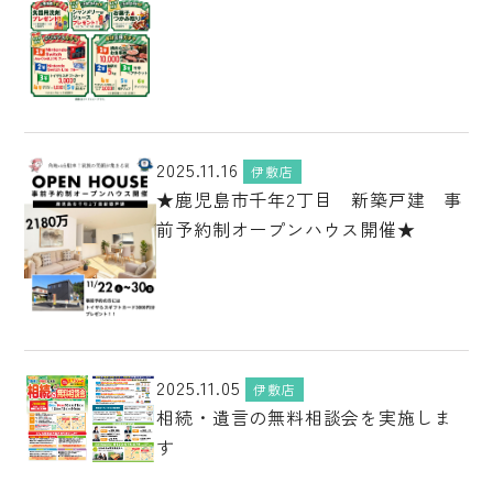
2025.11.16
伊敷店
★鹿児島市千年2丁目 新築戸建 事
前予約制オープンハウス開催★
2025.11.05
伊敷店
相続・遺言の無料相談会を実施しま
す