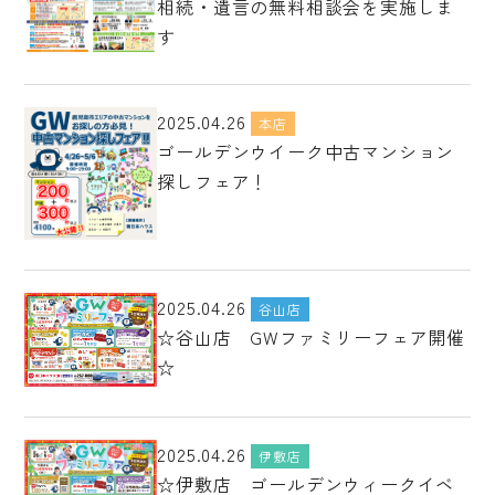
相続・遺言の無料相談会を実施しま
す
2025.04.26
本店
ゴールデンウイーク中古マンション
探しフェア！
2025.04.26
谷山店
☆谷山店 GWファミリーフェア開催
☆
2025.04.26
伊敷店
☆伊敷店 ゴールデンウィークイベ