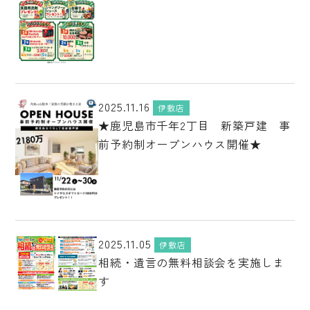
2025.11.16
伊敷店
★鹿児島市千年2丁目 新築戸建 事
前予約制オープンハウス開催★
2025.11.05
伊敷店
相続・遺言の無料相談会を実施しま
す