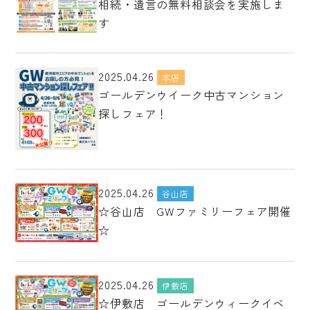
相続・遺言の無料相談会を実施しま
す
2025.04.26
本店
ゴールデンウイーク中古マンション
探しフェア！
2025.04.26
谷山店
☆谷山店 GWファミリーフェア開催
☆
2025.04.26
伊敷店
☆伊敷店 ゴールデンウィークイベ