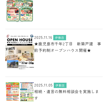
2025.11.16
伊敷店
★鹿児島市千年2丁目 新築戸建 事
前予約制オープンハウス開催★
2025.11.05
伊敷店
相続・遺言の無料相談会を実施しま
す