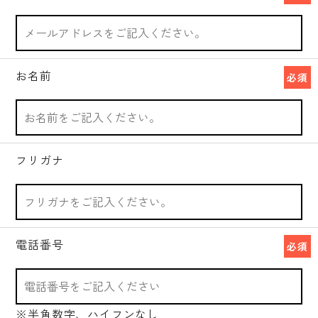
お名前
必須
フリガナ
電話番号
必須
※半角数字、ハイフンなし