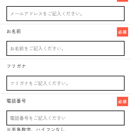
お名前
必須
フリガナ
電話番号
必須
※半角数字、ハイフンなし