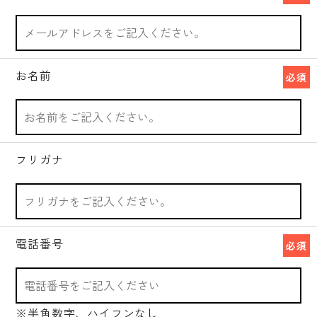
お名前
必須
フリガナ
電話番号
必須
※半角数字、ハイフンなし