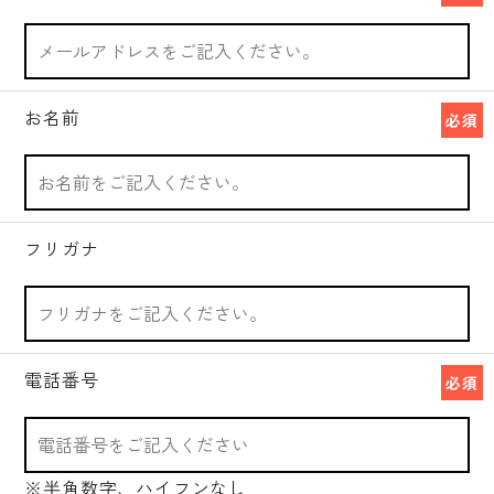
お名前
必須
フリガナ
電話番号
必須
※半角数字、ハイフンなし