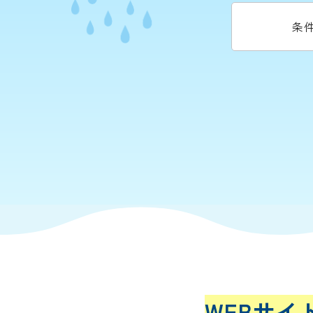
条
WEBサイ