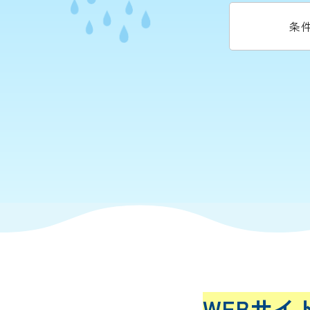
条
WEBサイ