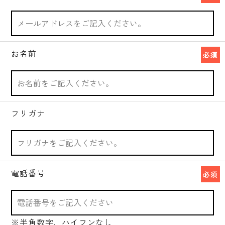
お名前
必須
フリガナ
電話番号
必須
※半角数字、ハイフンなし