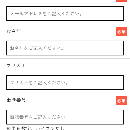
お名前
必須
フリガナ
電話番号
必須
※半角数字、ハイフンなし