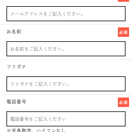
お名前
必須
フリガナ
電話番号
必須
※半角数字、ハイフンなし