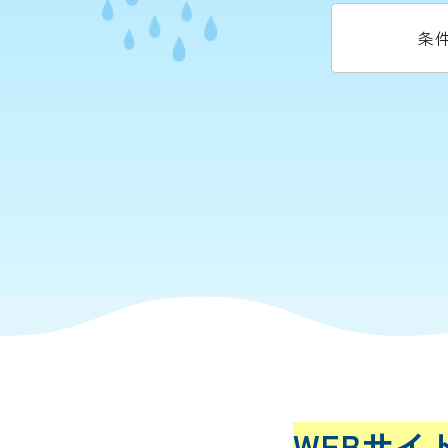
条
WEBサイ