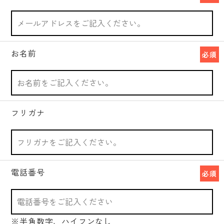
お名前
必須
フリガナ
電話番号
必須
※半角数字、ハイフンなし