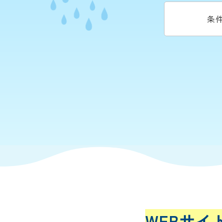
条
WEBサイ