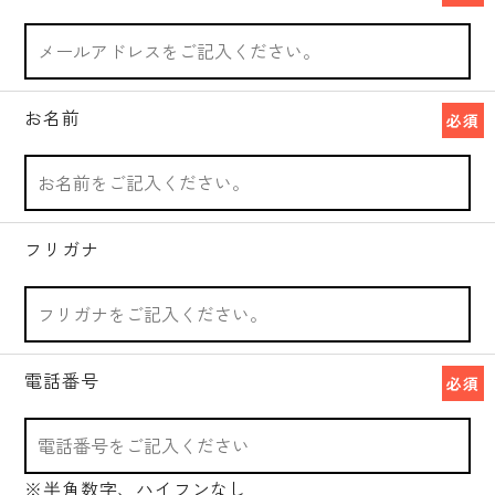
お名前
必須
フリガナ
電話番号
必須
※半角数字、ハイフンなし