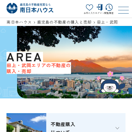
お気に入り
ログイン
閲覧履歴
南日本ハウス
鹿児島の不動産の購入と売却
田上・武岡
AREA
田上・武岡エリアの不動産の
購入・売却
不動産購入
について