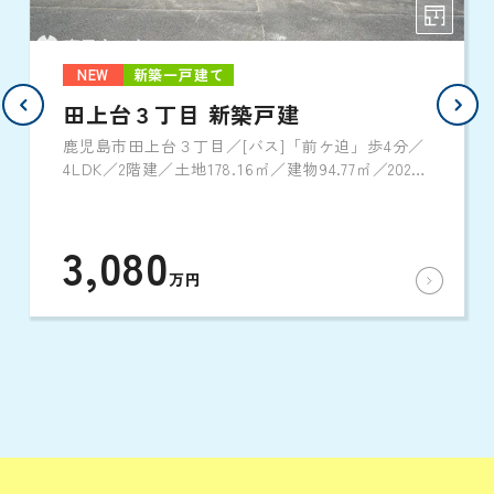
NEW
新築一戸建て
田上台３丁目 新築戸建
鹿児島市田上台３丁目／[バス]「前ケ迫」歩4分／
4LDK／2階建／土地178.16㎡／建物94.77㎡／2026
年11月完成予定
3,080
万円