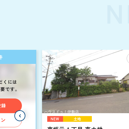
N
件
だくには
必要です。
登録
NEW
土地
イン