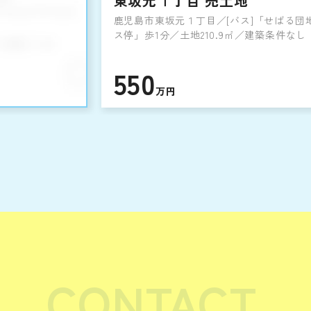
東坂元１丁目 売土地
鹿児島市東坂元１丁目／[バス]「せばる団
ス停」歩1分／土地210.9㎡／建築条件なし
550
万円
CONTACT