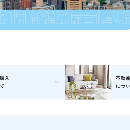
購入
不動
て
につ