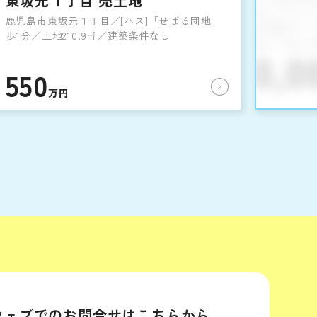
東坂元１丁目 売土地
鹿児島市東坂元１丁目／[バス]「せばる団地」
歩1分／土地210.9㎡／建築条件なし
550
万円
ウェブでのお問合せはこちらから