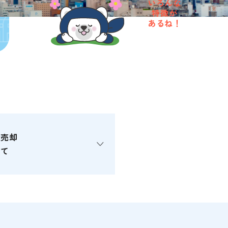
いろんな
特徴が
あるね！
産売却
いて