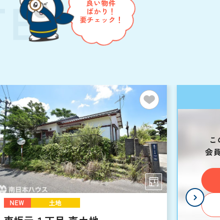
TE
良い物件
ばかり！
要チェック！
こ
会
NEW
土地